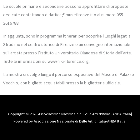
Le scuole primarie e secondarie possono approfittare di proposte
dedicate contattando didattica@musefirenze.it o al numero 055-
2616788.
In aggiunta, sono in programma itinerari per scoprire i luoghi legati a
Stradano nel centro storico di Firenze e un convegno internazionale
sull’artista presso l’Istituto Universitario Olandese di Storia dell’arte.
Tutte le informazioni su www.niki-florence.org.
La mostra si svolge lungo il percorso espositivo del Museo di Palazzo
Vecchio, con biglietti acquistabili presso la biglietteria ufficiale.
Copyright © 2026 Associazione Nazionale di Belle Arti d'Italia -ANBA Italia|
Powered by Associazione Nazionale di Belle Arti d'Italia-ANBA Italia.